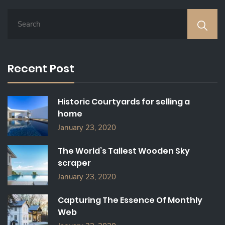
S
E
A
R
C
Recent Post
H
F
O
Historic Courtyards for selling a
R
home
:
January 23, 2020
The World’s Tallest Wooden Sky
scraper
January 23, 2020
Capturing The Essence Of Monthly
Web